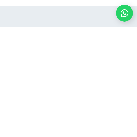
דברו איתי
בו
יש ל
מחפש
השאי