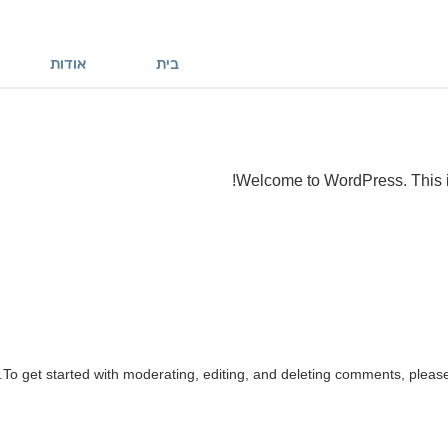
בית
אודות
Welcome to WordPress. This is yo
To get started with moderating, editing, and deleting comments, pleas