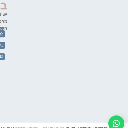
בו
יש ל
מחפש
השאי
דברו איתי